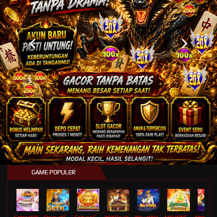
GAME POPULER