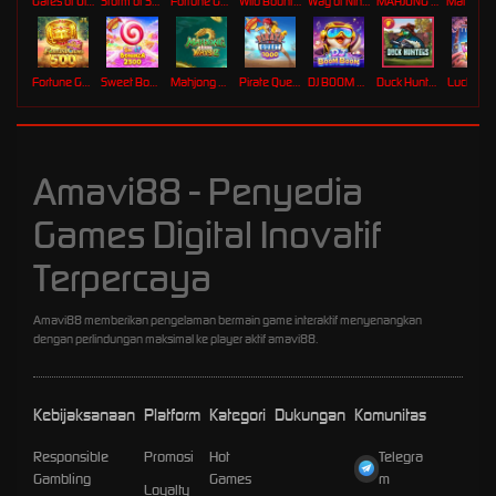
Gates of Olympus Roulette
Storm of Seth 2
Fortune Gems
Wild Bounty Showdown
Way of Ninja
MAHJONG 5 DRAGONS
Mahj
Fortune Gems 500
Sweet Bonanza 2500
Mahjong Ways 2
Pirate Quest 1000
DJ BOOM BOOM
Duck Hunters
Lucky Ne
Amavi88 - Penyedia
Games Digital Inovatif
Terpercaya
Amavi88 memberikan pengelaman bermain game interaktif menyenangkan
dengan perlindungan maksimal ke player aktif amavi88.
Kebijaksanaan
Platform
Kategori
Dukungan
Komunitas
Responsible
Promosi
Hot
Telegra
Gambling
Games
m
Loyalty