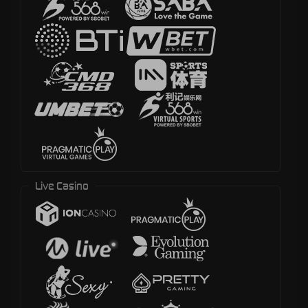
Live Casino