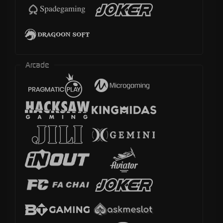
Arcade