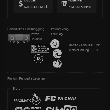
Deposit
Penarikan
Rata-rata 3 Menit
Rata-rata 5 Menit
Bersertifikasi Dari
Tanggung
Browser Yang
Jawab
Didukung
Bermain
©2026 Amavi88. Hak
cipta dilindungi | 18+
Platform Penyedia Layanan
Slots