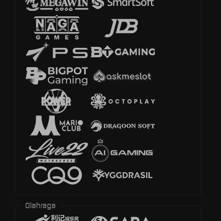
Olahraga